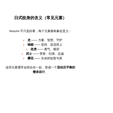
日式纹身的含义（常见元素）
Irezumi 不只是好看，每个元素都有象征意义：
龙
 —— 力量、智慧、守护
锦鲤
 —— 坚持、逆流而上
老虎
 —— 勇气、驱邪
武士
 —— 荣誉、纪律、忠诚
樱花
 —— 生命的短暂与美
这些元素通常会组合在一起，形成一个
流动且平衡的
整体设计
。