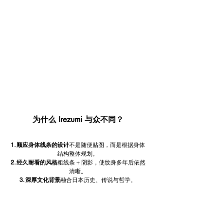
为什么 Irezumi 与众不同？
1. 顺应身体线条的设计
不是随便贴图，而是根据身体
结构整体规划。
2. 经久耐看的风格
粗线条 + 阴影，使纹身多年后依然
清晰。
3. 深厚文化背景
融合日本历史、传说与哲学。