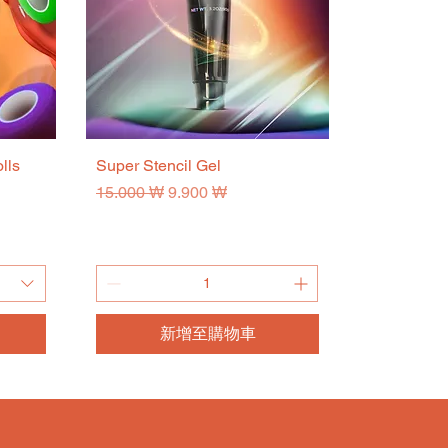
lls
Super Stencil Gel
快速瀏覽
一般價格
促銷價格
15.000 ₩
9.900 ₩
新增至購物車