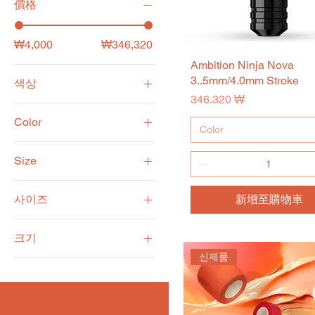
價格
₩4,000
₩346,320
Ambition Ninja Nova
快速瀏覽
3..5mm/4.0mm Stroke
색상
價格
346.320 ₩
Color
Color
Black-Curved Bar
Size
Black-Straight Bar
RC0801RL
RC0809M1-1 0.25mm
사이즈
新增至購物車
RC0803RLT
RC0811M1-1 0.25mm
RL0403
RC0805RLT
RC0813M1-1 0.25mm
크기
RL1005
RC0807RLT
RC0815M1-1 0.25mm
신제품
2.5cm
RL1007
RC0809RLT
RC0817M1-1 0.25mm
5cm
RL1203
RC0811RLT
RC1007M1-1 0.30mm
RL1205