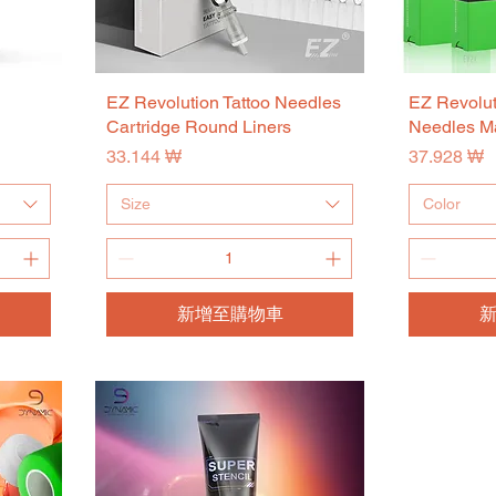
EZ Revolution Tattoo Needles
快速瀏覽
EZ Revolut
Cartridge Round Liners
Needles 
價格
價格
33.144 ₩
37.928 ₩
Size
Color
新增至購物車