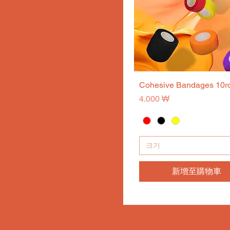
RC1009M1-1 0.30mm
RL1207
RC1011M1-1 0.30mm
RL1209
RC1013M1-1 0.30mm
RL1211
RC1015M1-1 0.30mm
RL1213
RC1017M1-1 0.30mm
RM1007
RC1019M1-1 0.30mm
Cohesive Bandages 10ro
快速瀏覽
RM1207
RC1021M1-1 0.30mm
價格
4.000 ₩
RM1209
RC1023M1-1 0.30mm
RM1211
RC1025M1-1 0.30mm
RM1213
RC1027M1-1 0.30mm
크기
RC1205M1-1 0.35mm
RC1205M1-2 0.35mm
新增至購物車
RC1207M1-1 0.35mm
RC1207M1-2 0.35mm
RC1209M1-1 0.35mm