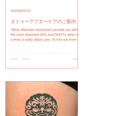
2025年8月2日
タトゥーアフターケアのご案内
Tattoo aftercare instructions provide you with
the most important DOs and DON’Ts when it
comes to early tattoo care. To find out more on
whi