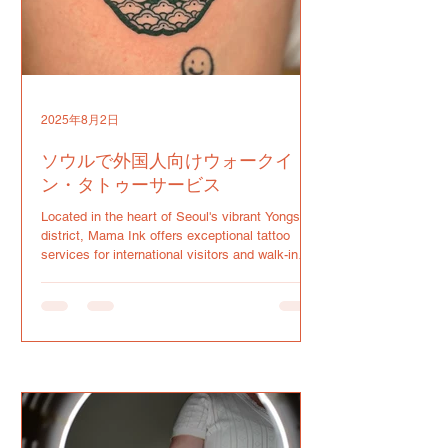
2025年8月2日
ソウルで外国人向けウォークイ
ン・タトゥーサービス
Located in the heart of Seoul's vibrant Yongsan
district, Mama Ink offers exceptional tattoo
services for international visitors and walk-in
clients. Our prime location at 16, Hyochangwon-
ro 62-gil, Yongsan-gu, Seoul makes us one of
the most accessible tattoo studios in the city.
This strategic positioning in Yongsan-gu places
us in what's known as the "Global Village of
Seoul," where diverse cultures and international
communities converge.