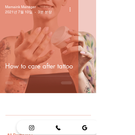
Mamaink Manager
2021년 7월 10일
3분 분량
How to care after tattoo