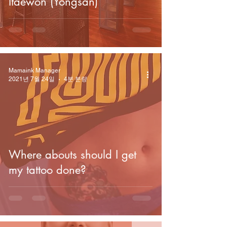
Itaewon (Yongsan)
Mamaink Manager
2021년 7월 24일
4분 분량
Where abouts should I get
my tattoo done?